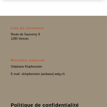
Lieu de rencontre
Route de Sauverny 9
1290 Versoix
Ministère pastoral
Stéphane Klopfenstein
E-mail: sklopfenstein (arobase) eelg.ch
Politique de confidentialité