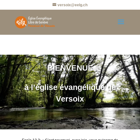
versoix@eelg.ch
BIENVENUE
à l’église
évangélique de
Versoix