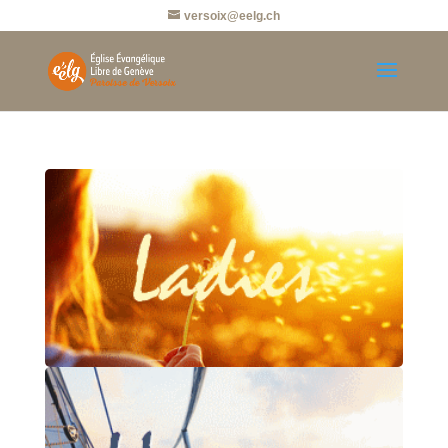
versoix@eelg.ch