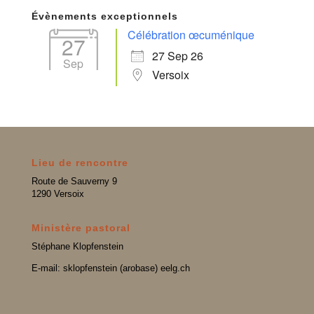
Évènements exceptionnels
Célébration œcuménique
27
27 Sep 26
Sep
Versoix
Lieu de rencontre
Route de Sauverny 9
1290 Versoix
Ministère pastoral
Stéphane Klopfenstein
E-mail: sklopfenstein (arobase) eelg.ch