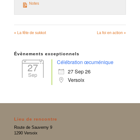
Notes
« La fête de sukkot
La foi en action »
Évènements exceptionnels
Célébration œcuménique
27
27 Sep 26
Sep
Versoix
Lieu de rencontre
Route de Sauverny 9
1290 Versoix