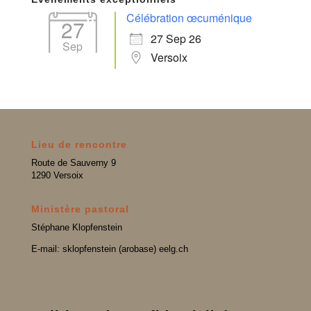
Célébration œcuménique
27
27 Sep 26
Sep
Versoix
Lieu de rencontre
Route de Sauverny 9
1290 Versoix
Ministère pastoral
Stéphane Klopfenstein
E-mail: sklopfenstein (arobase) eelg.ch