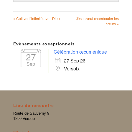
« Cultiver l’intimité avec Dieu
Jésus veut chambouler les
cœurs »
Évènements exceptionnels
Célébration œcuménique
27
27 Sep 26
Sep
Versoix
Lieu de rencontre
Route de Sauverny 9
1290 Versoix