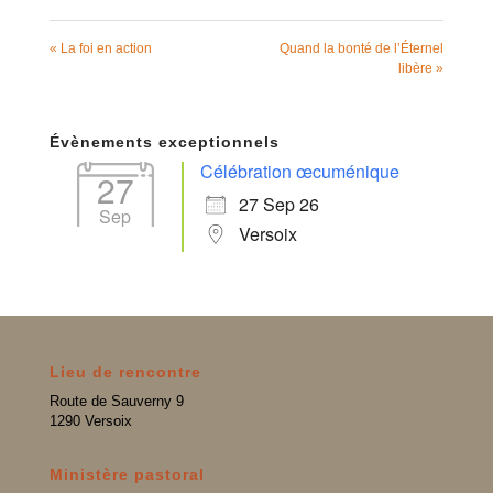
« La foi en action
Quand la bonté de l’Éternel
libère »
Évènements exceptionnels
Célébration œcuménique
27
27 Sep 26
Sep
Versoix
Lieu de rencontre
Route de Sauverny 9
1290 Versoix
Ministère pastoral