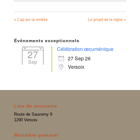
« Cap sur la rentrée
Le projet de la vigne »
Évènements exceptionnels
Célébration œcuménique
27
27 Sep 26
Sep
Versoix
Lieu de rencontre
Route de Sauverny 9
1290 Versoix
Ministère pastoral