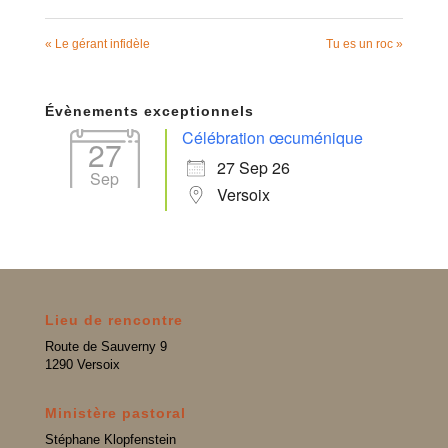
« Le gérant infidèle
Tu es un roc »
Évènements exceptionnels
Célébration œcuménique
27
27 Sep 26
Sep
Versoix
Lieu de rencontre
Route de Sauverny 9
1290 Versoix
Ministère pastoral
Stéphane Klopfenstein