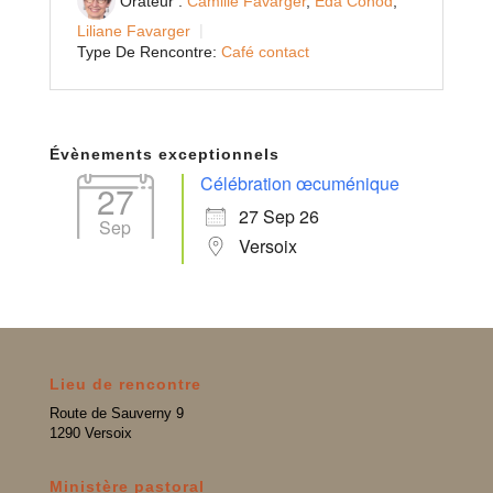
Orateur :
Camille Favarger
,
Eda Conod
,
Liliane Favarger
Type De Rencontre:
Café contact
Évènements exceptionnels
Célébration œcuménique
27
27 Sep 26
Sep
Versoix
Lieu de rencontre
Route de Sauverny 9
1290 Versoix
Ministère pastoral