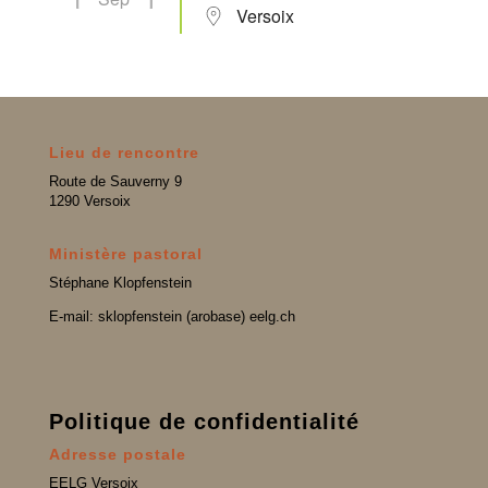
Versoix
Lieu de rencontre
Route de Sauverny 9
1290 Versoix
Ministère pastoral
Stéphane Klopfenstein
E-mail: sklopfenstein (arobase) eelg.ch
Politique de confidentialité
Adresse postale
EELG Versoix