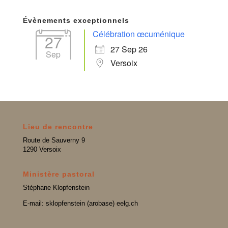
Évènements exceptionnels
Célébration œcuménique
27
27 Sep 26
Sep
Versoix
Lieu de rencontre
Route de Sauverny 9
1290 Versoix
Ministère pastoral
Stéphane Klopfenstein
E-mail: sklopfenstein (arobase) eelg.ch