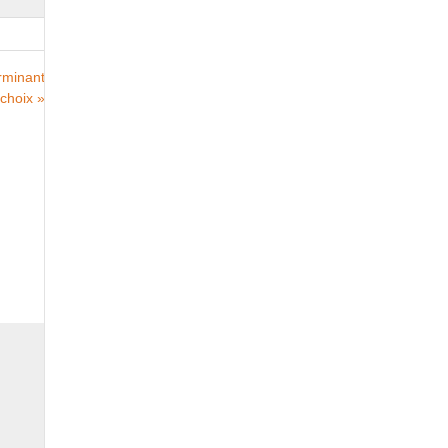
rminant
choix »