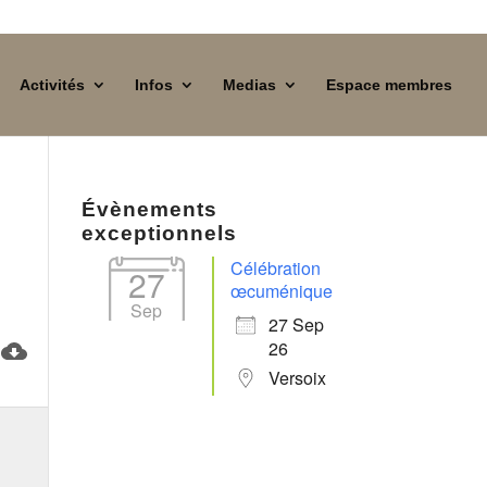
Activités
Infos
Medias
Espace membres
Évènements
exceptionnels
Célébration
27
œcuménique
Sep
27 Sep
26
Versoix