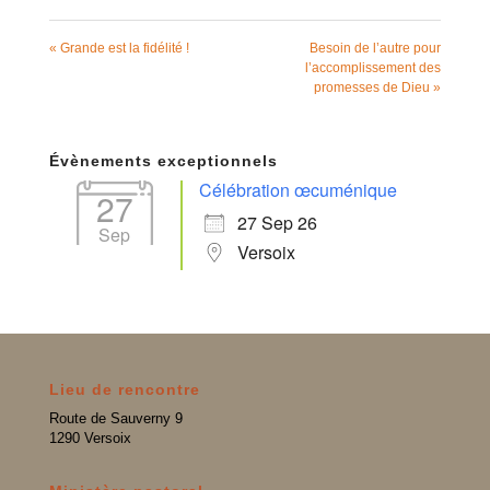
« Grande est la fidélité !
Besoin de l’autre pour
l’accomplissement des
promesses de Dieu »
Évènements exceptionnels
Célébration œcuménique
27
27 Sep 26
Sep
Versoix
Lieu de rencontre
Route de Sauverny 9
1290 Versoix